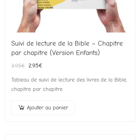
Suivi de lecture de la Bible – Chapitre
par chapitre (Version Enfants)
Le
Le
3.95
€
2.95
€
prix
prix
Tableau de suivi de lecture des livres de la Bible,
initial
actuel
chapitre par chapitre.
était :
est :
3.95€.
2.95€.
Ajouter au panier