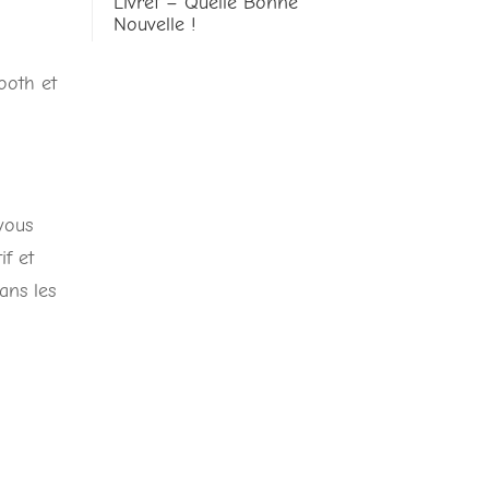
Livret – Quelle Bonne
Nouvelle !
ooth et
 vous
if et
ans les