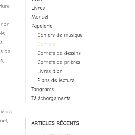
rture
Livres
Manuel
gnon
Papeterie
le,
Cahiers de musique
es
Carnets
es de
Carnets de dessins
e,
Carnets de prières
Livres d'or
Plans de lecture
Tangrams
Téléchargements
ueurs,
nel,
ARTICLES RÉCENTS