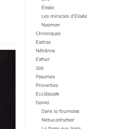
Elisée
Les miracles d’Elisée
Naaman
Chroniques
Esdras
Néhémie
Esther
Job
Psaumes
Proverbes
Ecclésiaste
Daniel
Dans la fournaise
Nebucadnetsar
La fosse aux lions